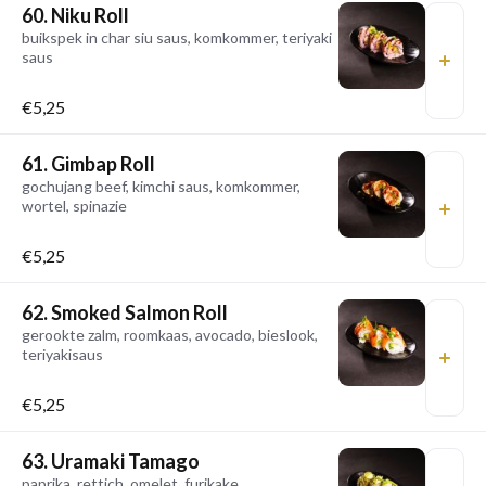
60. Niku Roll
buikspek in char siu saus, komkommer, teriyaki
saus
€5,25
61. Gimbap Roll
gochujang beef, kimchi saus, komkommer,
wortel, spinazie
€5,25
62. Smoked Salmon Roll
gerookte zalm, roomkaas, avocado, bieslook,
teriyakisaus
€5,25
63. Uramaki Tamago
paprika, rettich, omelet, furikake