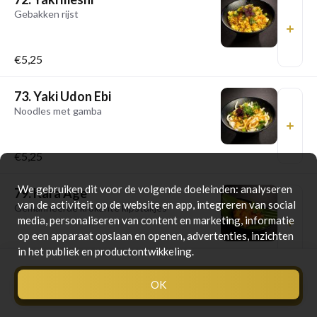
Gebakken rijst
€5,25
73. Yaki Udon Ebi
Noodles met gamba
€5,25
We gebruiken dit voor de volgende doeleinden: analyseren
79. Kara Age
van de activiteit op de website en app, integreren van social
Gemarineerde krokante kipstukjes
media, personaliseren van content en marketing, informatie
op een apparaat opslaan en openen, advertenties, inzichten
in het publiek en productontwikkeling.
€5,75
OK
Bestellen
€0,00
0
86. Yakitori
Gebakken kipspiesjes met yakitori saus