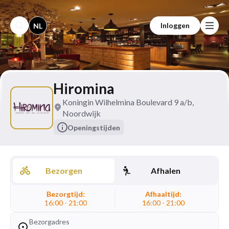
Inloggen
NL
Hiromina
Koningin Wilhelmina Boulevard 9 a/b,
Noordwijk
Openingstijden
Bezorgen
Afhalen
Bezorgtijd:
Afhaaltijd:
16:00 - 21:00
16:00 - 21:00
Bezorgadres