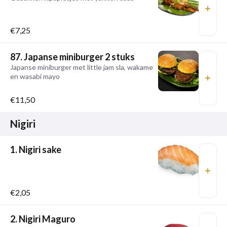
€7,25
87. Japanse miniburger 2 stuks
Japanse miniburger met little jam sla, wakame
en wasabi mayo
€11,50
Nigiri
1. Nigiri sake
€2,05
2. Nigiri Maguro